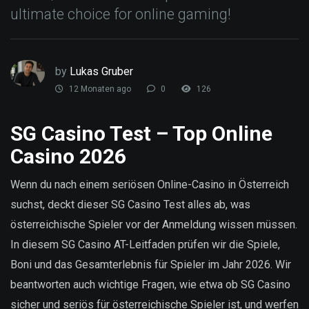
ultimate choice for online gaming!
by
Lukas Gruber
12 Monaten ago
0
126
SG Casino Test – Top Online
Casino 2026
Wenn du nach einem seriösen Online-Casino in Österreich
suchst, deckt dieser SG Casino Test alles ab, was
österreichische Spieler vor der Anmeldung wissen müssen.
In diesem SG Casino AT-Leitfaden prüfen wir die Spiele,
Boni und das Gesamterlebnis für Spieler im Jahr 2026. Wir
beantworten auch wichtige Fragen, wie etwa ob SG Casino
sicher und seriös für österreichische Spieler ist, und werfen