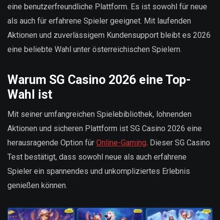
eine benutzerfreundliche Plattform. Es ist sowohl für neue
als auch für erfahrene Spieler geeignet. Mit laufenden
Aktionen und zuverlässigem Kundensupport bleibt es 2026
eine beliebte Wahl unter österreichischen Spielern.
Warum SG Casino 2026 eine Top-
Wahl ist
Mit seiner umfangreichen Spielebibliothek, lohnenden
Aktionen und sicheren Plattform ist SG Casino 2026 eine
herausragende Option für
Online-Gaming
. Dieser SG Casino
Test bestätigt, dass sowohl neue als auch erfahrene
Spieler ein spannendes und unkompliziertes Erlebnis
genießen können.