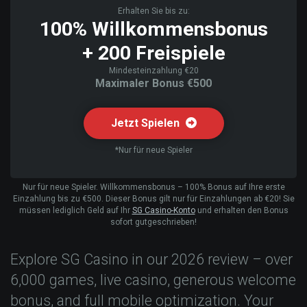
Erhalten Sie bis zu:
100% Willkommensbonus
+ 200 Freispiele
Mindesteinzahlung €20
Maximaler Bonus €500
Jetzt Spielen
*Nur für neue Spieler
Nur für neue Spieler. Willkommensbonus – 100% Bonus auf Ihre erste
Einzahlung bis zu €500. Dieser Bonus gilt nur für Einzahlungen ab €20! Sie
müssen lediglich Geld auf Ihr
SG Casino-Konto
und erhalten den Bonus
sofort gutgeschrieben!
Explore SG Casino in our 2026 review – over
6,000 games, live casino, generous welcome
bonus, and full mobile optimization. Your