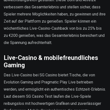
verbessern das Gesamterlebnis und stellen sicher, dass
Spieler mehrere Möglichkeiten haben, zu gewinnen und ihre
Zeit auf der Plattform zu genießen. Spieler können ein
wöchentliches Live-Casino-Cashback von bis zu 25% bis
zu €200 genießen, was das Gesamterlebnis bereichert und
die Spannung aufrechterhält.
Live-Casino & mobilefreundliches
Gaming
Das Live-Casino bei SG Casino bietet Tische, die von
Evolution Gaming und Pragmatic Play Live betrieben
werden, und ermöglicht ein authentisches Echtzeit-Erlebnis.
Laut diesem SG Casino Test laufen die Live-Spiele
reibungslos mit hochwertigen Grafiken und zuverlässiger