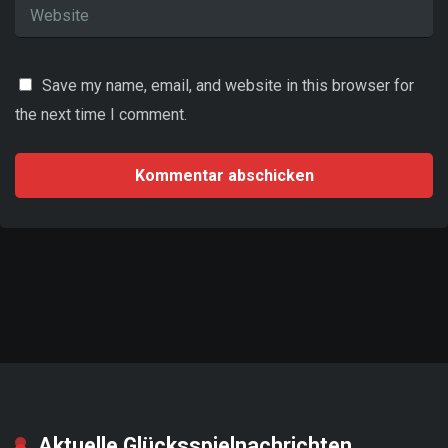
Save my name, email, and website in this browser for
the next time I comment.
Aktuelle Glücksspielnachrichten