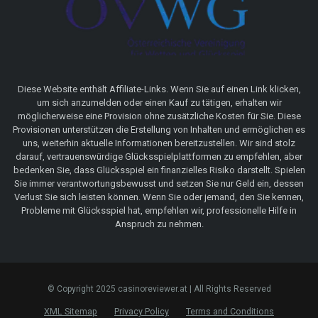
Diese Website enthält Affiliate-Links. Wenn Sie auf einen Link klicken,
um sich anzumelden oder einen Kauf zu tätigen, erhalten wir
möglicherweise eine Provision ohne zusätzliche Kosten für Sie. Diese
Provisionen unterstützen die Erstellung von Inhalten und ermöglichen es
uns, weiterhin aktuelle Informationen bereitzustellen. Wir sind stolz
darauf, vertrauenswürdige Glücksspielplattformen zu empfehlen, aber
bedenken Sie, dass Glücksspiel ein finanzielles Risiko darstellt. Spielen
Sie immer verantwortungsbewusst und setzen Sie nur Geld ein, dessen
Verlust Sie sich leisten können. Wenn Sie oder jemand, den Sie kennen,
Probleme mit Glücksspiel hat, empfehlen wir, professionelle Hilfe in
Anspruch zu nehmen.
© Copyright 2025 casinoreviewer.at | All Rights Reserved
XML Sitemap
Privacy Policy
Terms and Conditions