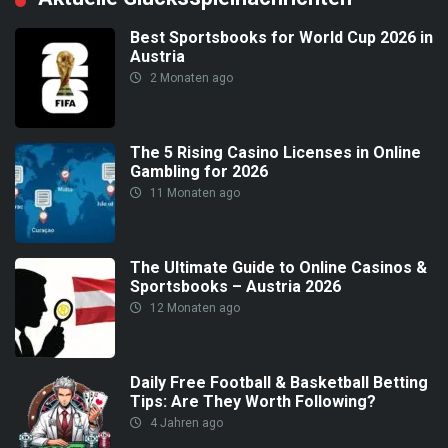
Best Sportsbooks for World Cup 2026 in
Austria
2 Monaten ago
The 5 Rising Casino Licenses in Online
Gambling for 2026
11 Monaten ago
The Ultimate Guide to Online Casinos &
Sportsbooks – Austria 2026
12 Monaten ago
Daily Free Football & Basketball Betting
Tips: Are They Worth Following?
4 Jahren ago