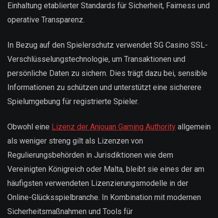
Einhaltung etablierter Standards für Sicherheit, Fairness und
operative Transparenz.
In Bezug auf den Spielerschutz verwendet SG Casino SSL-
Verschlüsselungstechnologie, um Transaktionen und
persönliche Daten zu sichern. Dies trägt dazu bei, sensible
Informationen zu schützen und unterstützt eine sicherere
Spielumgebung für registrierte Spieler.
Obwohl eine
Lizenz der Anjouan Gaming Authority
allgemein
als weniger streng gilt als Lizenzen von
Regulierungsbehörden in Jurisdiktionen wie dem
Vereinigten Königreich oder Malta, bleibt sie eines der am
häufigsten verwendeten Lizenzierungsmodelle in der
Online-Glücksspielbranche. In Kombination mit modernen
Sicherheitsmaßnahmen und Tools für