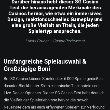
Darüber hinaus hebt dieser SG Casino
Test die herausragenden Merkmale des
Casinos hervor, wie etwa ein immersives
Design, reaktionsschnelles Gameplay und
eine große Vielfalt an Titeln, die jeden
Spielertyp ansprechen.
Lukas Gruber – CasinoReviewer.at
Umfangreiche Spielauswahl &
Großzügige Boni
Bei SG Casino können Spieler über 6.000 Spiele genießen,
darunter Blockbuster-Slots, klassische Tischspiele und
Live-Dealer-Optionen. Dieser SG Casino Test hebt deutlich
die Vielfalt der Spielerlebnisse hervor, die sowohl
Neueinsteigern als auch erfahrenen Spielern zur Verfügung